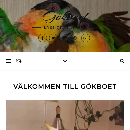
Gökboet
En salig röra på nätet
VÄLKOMMEN TILL GÖKBOET